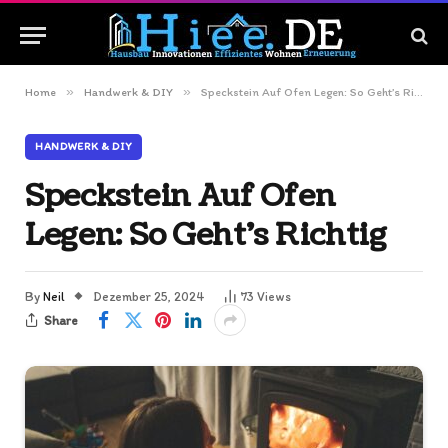
»
»
Home
Handwerk & DIY
Speckstein Auf Ofen Legen: So Geht’s Richtig
HANDWERK & DIY
Speckstein Auf Ofen
Legen: So Geht’s Richtig
By
Neil
Dezember 25, 2024
73
Views
Share