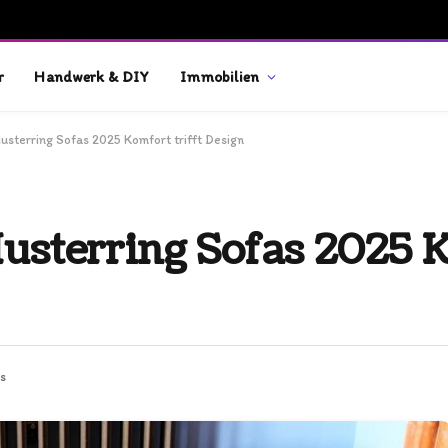
r
Handwerk & DIY
Immobilien
Musterring Sofas 2025 Komfort trifft Design
Musterring Sofas 2025 
s