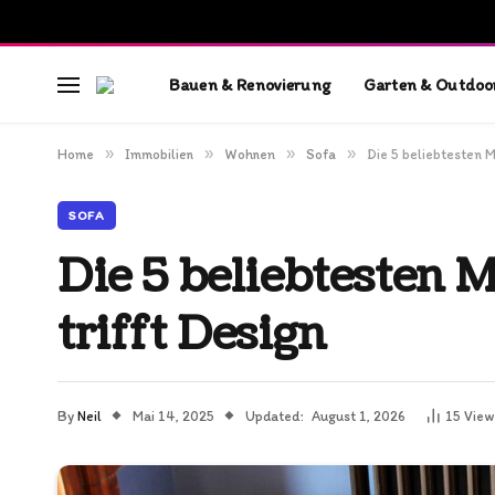
Bauen & Renovierung
Garten & Outdoo
»
»
»
»
Home
Immobilien
Wohnen
Sofa
Die 5 beliebtesten 
SOFA
Die 5 beliebtesten 
trifft Design
By
Neil
Mai 14, 2025
Updated:
August 1, 2026
15
View