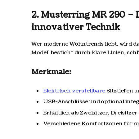
2. Musterring MR 290 – 
innovativer Technik
Wer moderne Wohntrends liebt, wird d
Modell besticht durch klare Linien, sch
Merkmale:
Elektrisch verstellbare
Sitztiefen 
USB-Anschlüsse und optional integ
Erhältlich als Zweisitzer, Dreisitz
Verschiedene Komfortzonen für op