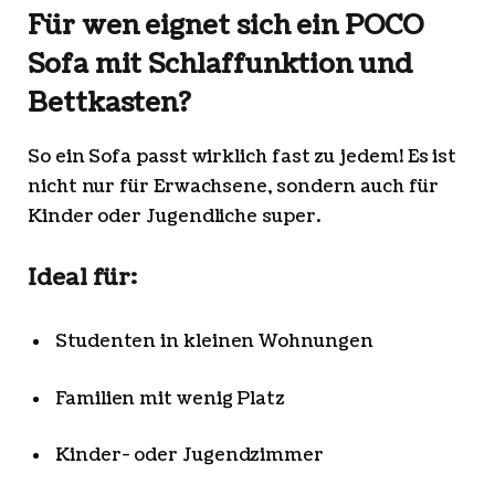
Für wen eignet sich ein POCO
Sofa mit Schlaffunktion und
Bettkasten?
So ein Sofa passt wirklich fast zu jedem! Es ist
nicht nur für Erwachsene, sondern auch für
Kinder oder Jugendliche super.
Ideal für:
Studenten in kleinen Wohnungen
Familien mit wenig Platz
Kinder- oder Jugendzimmer