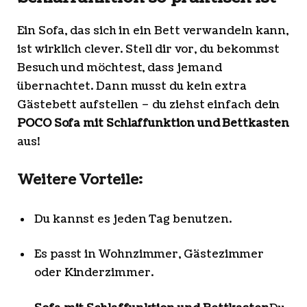
Ein Sofa, das sich in ein Bett verwandeln kann,
ist wirklich clever. Stell dir vor, du bekommst
Besuch und möchtest, dass jemand
übernachtet. Dann musst du kein extra
Gästebett aufstellen – du ziehst einfach dein
POCO Sofa mit Schlaffunktion und Bettkasten
aus!
Weitere Vorteile:
Du kannst es jeden Tag benutzen.
Es passt in Wohnzimmer, Gästezimmer
oder Kinderzimmer.