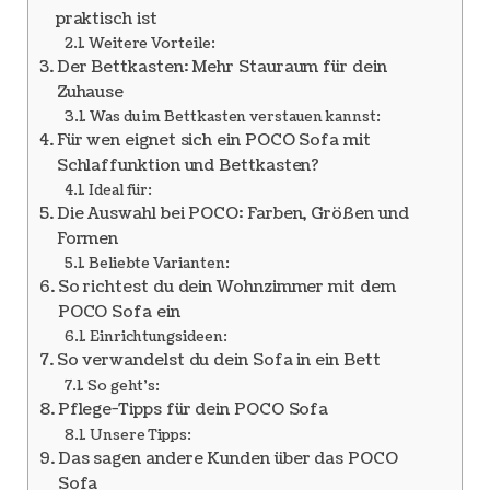
praktisch ist
Weitere Vorteile:
Der Bettkasten: Mehr Stauraum für dein
Zuhause
Was du im Bettkasten verstauen kannst:
Für wen eignet sich ein POCO Sofa mit
Schlaffunktion und Bettkasten?
Ideal für:
Die Auswahl bei POCO: Farben, Größen und
Formen
Beliebte Varianten:
So richtest du dein Wohnzimmer mit dem
POCO Sofa ein
Einrichtungsideen:
So verwandelst du dein Sofa in ein Bett
So geht’s:
Pflege-Tipps für dein POCO Sofa
Unsere Tipps:
Das sagen andere Kunden über das POCO
Sofa