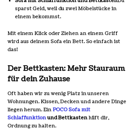
Sofa mit Schlaffunktion und Bettkasten
Du
sparst Geld, weil du zwei Möbelstücke in
einem bekommst.
Mit einem Klick oder Ziehen an einem Griff
wird aus deinem Sofa ein Bett. So einfach ist
das!
Der Bettkasten: Mehr Stauraum
für dein Zuhause
Oft haben wir zu wenig Platz in unseren
Wohnungen. Kissen, Decken und andere Dinge
liegen herum. Ein
POCO Sofa mit
Schlaffunktion
und Bettkasten
hilft dir,
Ordnung zu halten.