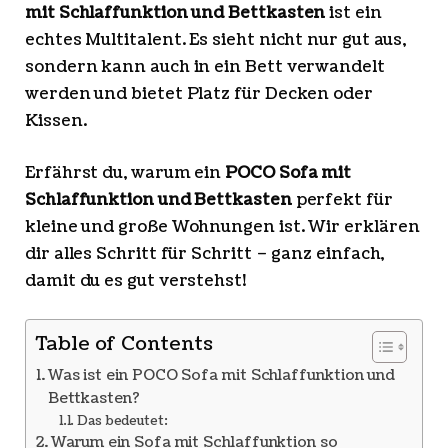
mit Schlaffunktion und Bettkasten
ist ein
echtes Multitalent. Es sieht nicht nur gut aus,
sondern kann auch in ein Bett verwandelt
werden und bietet Platz für Decken oder
Kissen.
Erfährst du, warum ein
POCO Sofa mit
Schlaffunktion und Bettkasten
perfekt für
kleine und große Wohnungen ist. Wir erklären
dir alles Schritt für Schritt – ganz einfach,
damit du es gut verstehst!
Table of Contents
Was ist ein POCO Sofa mit Schlaffunktion und
Bettkasten?
Das bedeutet:
Warum ein Sofa mit Schlaffunktion so