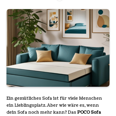
Ein gemütliches Sofa ist für viele Menschen
ein Lieblingsplatz. Aber wie wäre es, wenn
dein Sofa noch mehr kann? Das
POCO Sofa