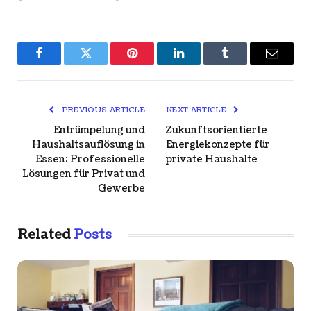
Facebook
Twitter
Pinterest
LinkedIn
Tumblr
Email
PREVIOUS ARTICLE
NEXT ARTICLE
Entrümpelung und
Zukunftsorientierte
Haushaltsauflösung in
Energiekonzepte für
Essen: Professionelle
private Haushalte
Lösungen für Privat und
Gewerbe
Related
Posts