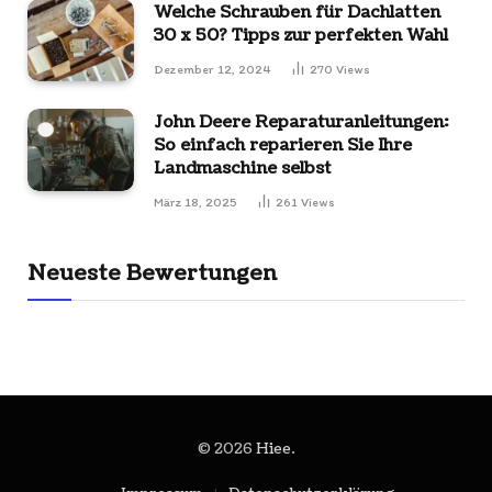
Welche Schrauben für Dachlatten
30 x 50? Tipps zur perfekten Wahl
Dezember 12, 2024
270
Views
John Deere Reparaturanleitungen:
So einfach reparieren Sie Ihre
Landmaschine selbst
März 18, 2025
261
Views
Neueste Bewertungen
© 2026
Hiee
.