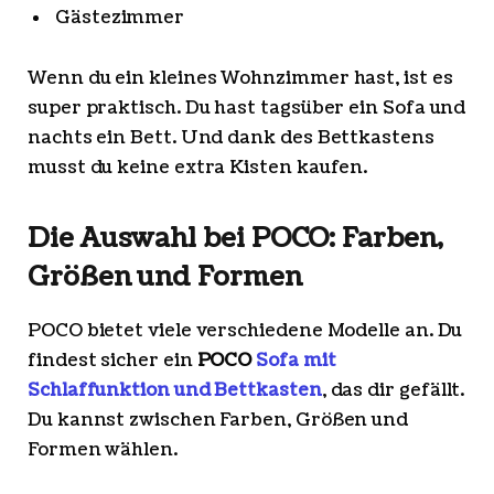
Gästezimmer
Wenn du ein kleines Wohnzimmer hast, ist es
super praktisch. Du hast tagsüber ein Sofa und
nachts ein Bett. Und dank des Bettkastens
musst du keine extra Kisten kaufen.
Die Auswahl bei POCO: Farben,
Größen und Formen
POCO bietet viele verschiedene Modelle an. Du
findest sicher ein
POCO
Sofa mit
Schlaffunktion und Bettkasten
, das dir gefällt.
Du kannst zwischen Farben, Größen und
Formen wählen.