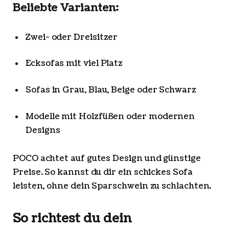
Beliebte Varianten:
Zwei- oder Dreisitzer
Ecksofas mit viel Platz
Sofas in Grau, Blau, Beige oder Schwarz
Modelle mit Holzfüßen oder modernen
Designs
POCO achtet auf gutes Design und günstige
Preise. So kannst du dir ein schickes Sofa
leisten, ohne dein Sparschwein zu schlachten.
So richtest du dein