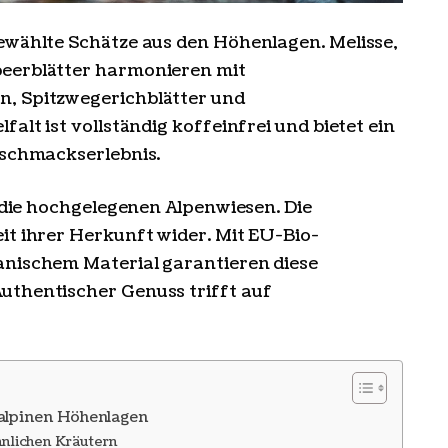
ewählte Schätze aus den Höhenlagen. Melisse,
beerblätter harmonieren mit
n, Spitzwegerichblätter und
alt ist vollständig koffeinfrei und bietet ein
eschmackserlebnis.
n die hochgelegenen Alpenwiesen. Die
it ihrer Herkunft wider. Mit EU-Bio-
anischem Material garantieren diese
uthentischer Genuss trifft auf
 alpinen Höhenlagen
nlichen Kräutern