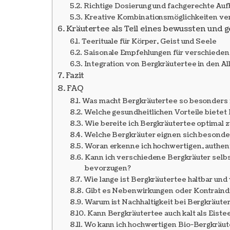
Richtige Dosierung und fachgerechte Au
Kreative Kombinationsmöglichkeiten ve
Kräutertee als Teil eines bewussten und 
Teerituale für Körper, Geist und Seele
Saisonale Empfehlungen für verschieden
Integration von Bergkräutertee in den Al
Fazit
FAQ
Was macht Bergkräutertee so besonders 
Welche gesundheitlichen Vorteile bietet
Wie bereite ich Bergkräutertee optimal z
Welche Bergkräuter eignen sich besonde
Woran erkenne ich hochwertigen, authen
Kann ich verschiedene Bergkräuter selbs
bevorzugen?
Wie lange ist Bergkräutertee haltbar und v
Gibt es Nebenwirkungen oder Kontraindi
Warum ist Nachhaltigkeit bei Bergkräute
Kann Bergkräutertee auch kalt als Eist
Wo kann ich hochwertigen Bio-Bergkräut