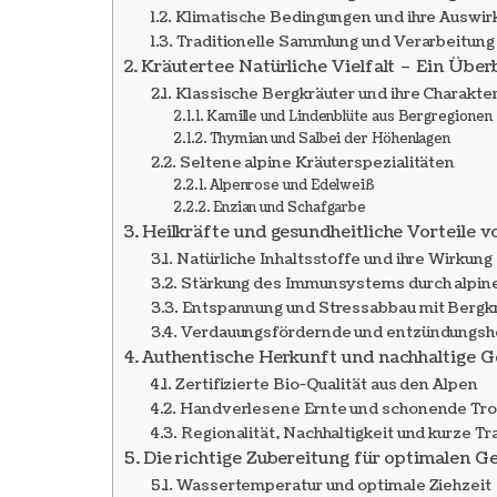
Klimatische Bedingungen und ihre Auswir
Traditionelle Sammlung und Verarbeitung
Kräutertee Natürliche Vielfalt – Ein Übe
Klassische Bergkräuter und ihre Charakter
Kamille und Lindenblüte aus Bergregionen
Thymian und Salbei der Höhenlagen
Seltene alpine Kräuterspezialitäten
Alpenrose und Edelweiß
Enzian und Schafgarbe
Heilkräfte und gesundheitliche Vorteile 
Natürliche Inhaltsstoffe und ihre Wirkung
Stärkung des Immunsystems durch alpin
Entspannung und Stressabbau mit Bergk
Verdauungsfördernde und entzündungs
Authentische Herkunft und nachhaltige 
Zertifizierte Bio-Qualität aus den Alpen
Handverlesene Ernte und schonende Tr
Regionalität, Nachhaltigkeit und kurze 
Die richtige Zubereitung für optimalen G
Wassertemperatur und optimale Ziehzeit