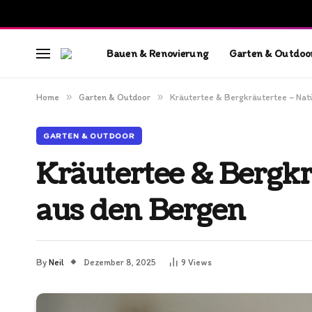
Bauen & Renovierung
Garten & Outdoo
»
»
Home
Garten & Outdoor
Kräutertee & Bergkräutertee – Nat
GARTEN & OUTDOOR
Kräutertee & Bergk
aus den Bergen
By
Neil
Dezember 8, 2025
9
Views