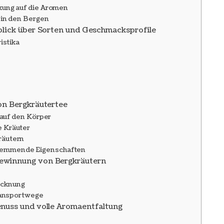
kung auf die Aromen
 in den Bergen
rblick über Sorten und Geschmacksprofile
istika
von Bergkräutertee
 auf den Körper
e Kräuter
räutern
hemmende Eigenschaften
Gewinnung von Bergkräutern
ocknung
Transportwege
enuss und volle Aromaentfaltung