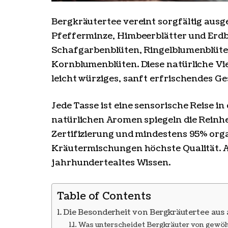
Bergkräutertee vereint sorgfältig ausg
Pfefferminze, Himbeerblätter und Erd
Schafgarbenblüten, Ringelblumenblüte
Kornblumenblüten. Diese natürliche Vielf
leicht würziges, sanft erfrischendes G
Jede Tasse ist eine sensorische Reise i
natürlichen Aromen spiegeln die Reinhe
Zertifizierung und mindestens 95% org
Kräutermischungen höchste Qualität. A
jahrhundertealtes Wissen.
Table of Contents
Die Besonderheit von Bergkräutertee aus
Was unterscheidet Bergkräuter von gewöh