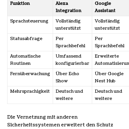
Funktion
Alexa
Google
Integration
Assistant
Sprachsteuerung
Vollständig
Vollständig
unterstützt
unterstützt
Statusabfrage
Per
Per
Sprachbefehl
Sprachbefehl
Automatische
Umfassend
Erweiterte
Routinen
konfigurierbar
Automatisieru
Fernüberwachung
Über Echo
Über Google
Show
Nest Hub
Mehrsprachigkeit
Deutsch und
Deutsch und
weitere
weitere
Die Vernetzung mit anderen
Sicherheitssystemen erweitert den Schutz