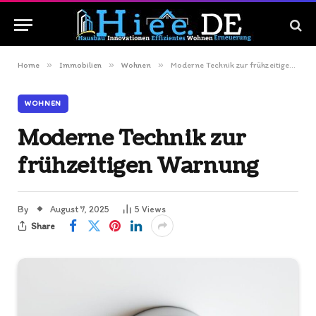
»
»
»
Home
Immobilien
Wohnen
Moderne Technik zur frühzeitigen Warnung
WOHNEN
Moderne Technik zur
frühzeitigen Warnung
By
August 7, 2025
5
Views
Share